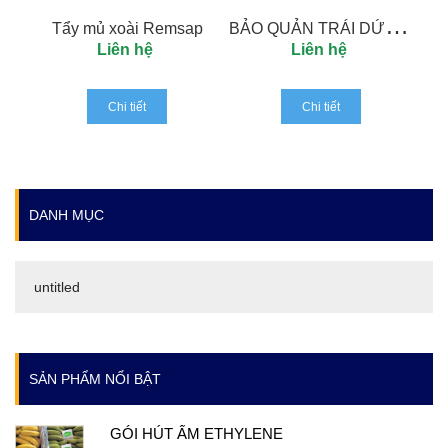
B
ẢO QUẢN TRÁI DỨA VỚI WAX(PINEAPPLE WAX)
Tẩy mủ xoài Remsap
Liên hệ
Liên hệ
Chi tiết
Chi tiết
DANH MỤC
untitled
SẢN PHẨM NỔI BẬT
GÓI HÚT ẨM ETHYLENE