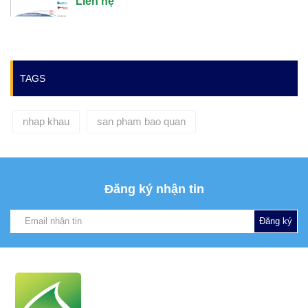
Liên hệ
TAGS
nhap khau
san pham bao quan
Đăng ký nhận tin
Đăng ký