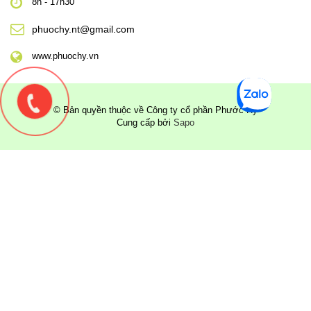
8h - 17h30
phuochy.nt@gmail.com
www.phuochy.vn
© Bản quyền thuộc về Công ty cổ phần Phước Hỷ
Cung cấp bởi
Sapo