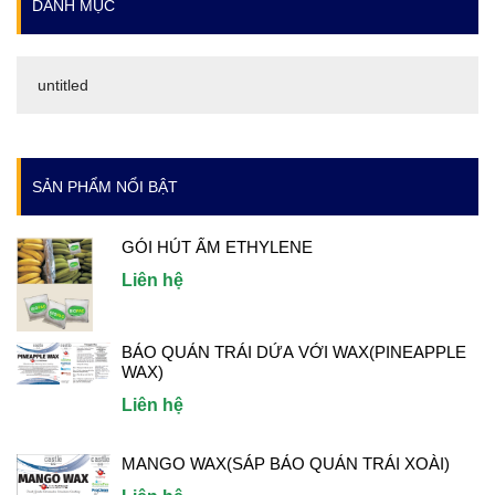
DANH MỤC
untitled
SẢN PHẨM NỔI BẬT
GÓI HÚT ẨM ETHYLENE
Liên hệ
BẢO QUẢN TRÁI DỨA VỚI WAX(PINEAPPLE
WAX)
Liên hệ
MANGO WAX(SÁP BẢO QUẢN TRÁI XOÀI)