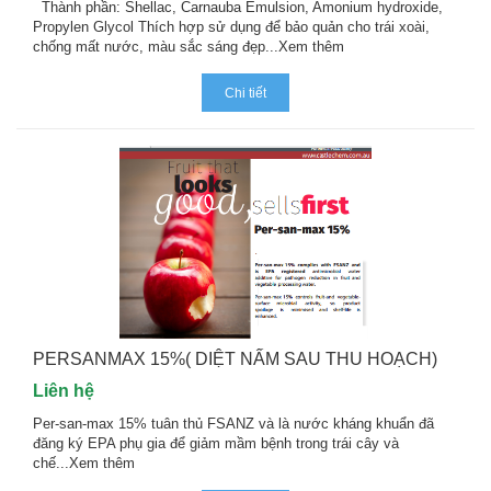
Thành phần: Shellac, Carnauba Emulsion, Amonium hydroxide,
Propylen Glycol Thích hợp sử dụng để bảo quản cho trái xoài,
chống mất nước, màu sắc sáng đẹp...
Xem thêm
Chi tiết
PERSANMAX 15%( DIỆT NẤM SAU THU HOẠCH)
Liên hệ
Per-san-max 15% tuân thủ FSANZ và là nước kháng khuẩn đã
đăng ký EPA phụ gia để giảm mầm bệnh trong trái cây và
chế...
Xem thêm